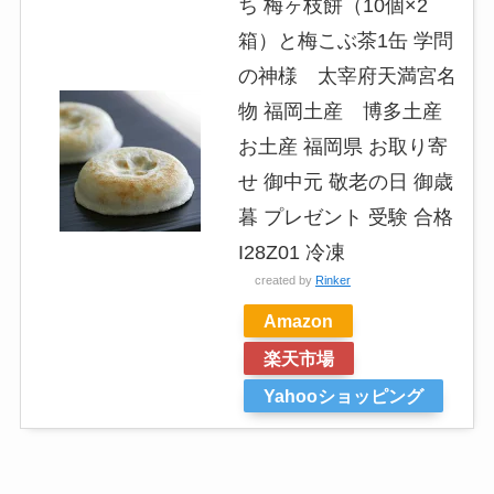
ち 梅ヶ枝餅（10個×2
箱）と梅こぶ茶1缶 学問
の神様 太宰府天満宮名
物 福岡土産 博多土産
お土産 福岡県 お取り寄
せ 御中元 敬老の日 御歳
暮 プレゼント 受験 合格
I28Z01 冷凍
created by
Rinker
Amazon
楽天市場
Yahooショッピング