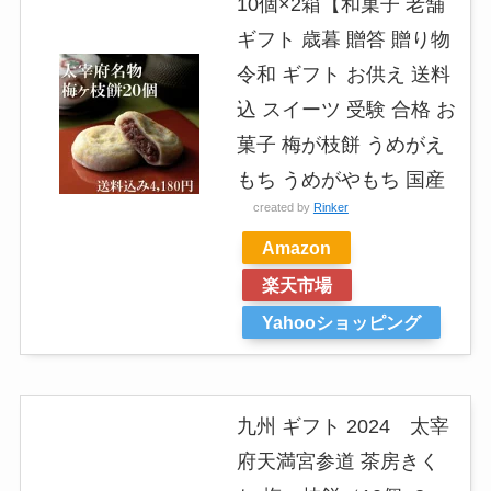
10個×2箱【和菓子 老舗
ギフト 歳暮 贈答 贈り物
令和 ギフト お供え 送料
込 スイーツ 受験 合格 お
菓子 梅が枝餅 うめがえ
もち うめがやもち 国産
created by
Rinker
Amazon
楽天市場
Yahooショッピング
九州 ギフト 2024 太宰
府天満宮参道 茶房きく