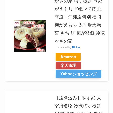
かさの家 梅ヶ枝餅 うめ
がえもち 10個 × 2箱 北
海道・沖縄送料別 福岡
梅がえもち 太宰府天満
宮 もち 餅 梅が枝餅 冷凍
かさの家
created by
Rinker
Amazon
楽天市場
Yahooショッピング
【送料込み】やす武 太
宰府名物 冷凍梅ヶ枝餅